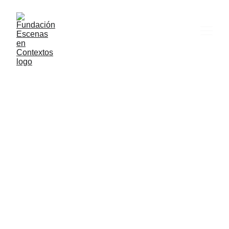
lecturas 
dramatizadas
organizadas por festival independiente de teatro 
mutis - barcelona, españa