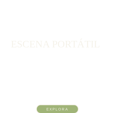
ESCENA PORTÁTIL
EXPLORA