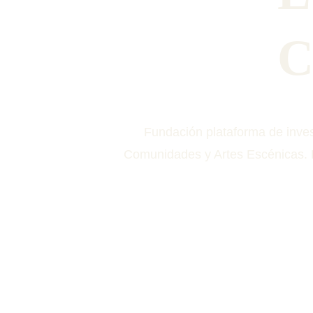
C
Fundación plataforma de invest
Comunidades y Artes Escénicas. Na
NACE PO