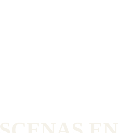
SCENAS EN 