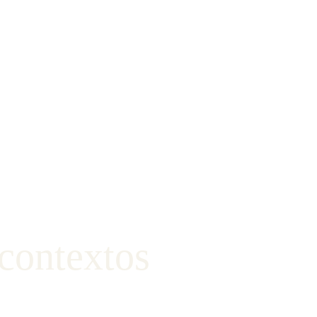
contextos
as Artes 