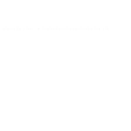
PROYECTOS
CONVOCATORIAS
CONTACTO