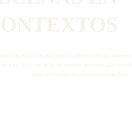
ONTEXTOS
igación, reflexión, intercambio, producción de saberes y 
ce en 2020 con el fin de generar acciones que contribuy
Artes Escénicas en contextos específicos.
ÉTICAS DEL TE